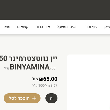
ייק
עוף והודו
דגים במשקל
אווז ברווז
קפואים
מוצרי ד
BINYAMINA
750
מ״ל
₪65.00
/
יח'
וצרים האיכותיים ביותר והשירות הטוב ביותר עד הבית. אצלנו יש 
₪8.67 ל-100 מ״ל
הוספה לסל
יח'