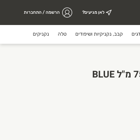
לאן מגיעים?
הרשמה / התחברות
גים
קבב, נקניקיות ושיפודים
טלה
נקניקים
מזווה
יין גווטצטרמינר 750 מ"ל BLUE
ערך עליון וחשיבות גדולה לאיכות הבשר, אופן האריזה ותהליך ההכ