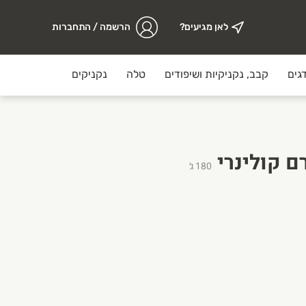
לאן מגיעים?
הרשמה / התחברות
גים
קבב, נקניקיות ושיפודים
טלה
נקניקים
מזווה
180
ג׳
ערך עליון וחשיבות גדולה לאיכות הבשר, אופן האריזה ותהליך ההכ