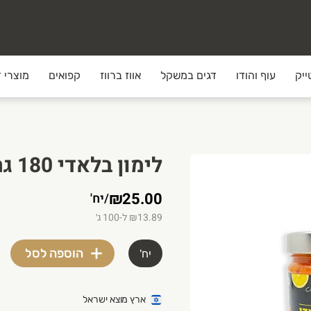
ייק
עוף והודו
דגים במשקל
אווז ברווז
קפואים
מוצרי ד
לימון בלאדי 180 גרם קולינרי
₪25.00
/
יח'
₪13.89 ל-100 ג׳
וצרים האיכותיים ביותר והשירות הטוב ביותר עד הבית. אצלנו יש 
הוספה לסל
יח'
ארץ מוצא ישראל