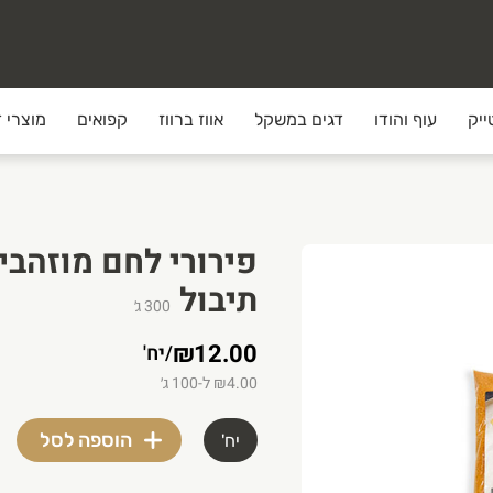
ייק
עוף והודו
דגים במשקל
אווז ברווז
קפואים
מוצרי ד
תיבול
300
ג׳
₪12.00
/
יח'
וצרים האיכותיים ביותר והשירות הטוב ביותר עד הבית. אצלנו יש 
₪4.00 ל-100 ג׳
הוספה לסל
יח'