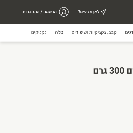
לאן מגיעים?
הרשמה / התחברות
גים
קבב, נקניקיות ושיפודים
טלה
נקניקים
מזווה
פירורי לחם מוזהבים 300 גרם
ערך עליון וחשיבות גדולה לאיכות הבשר, אופן האריזה ותהליך ההכ