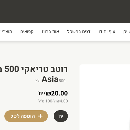
ייק
עוף והודו
דגים במשקל
אווז ברווז
קפואים
מוצרי ד
Asia
500
מ״ל
₪20.00
/
יח'
וצרים האיכותיים ביותר והשירות הטוב ביותר עד הבית. אצלנו יש 
₪4.00 ל-100 מ״ל
הוספה לסל
יח'