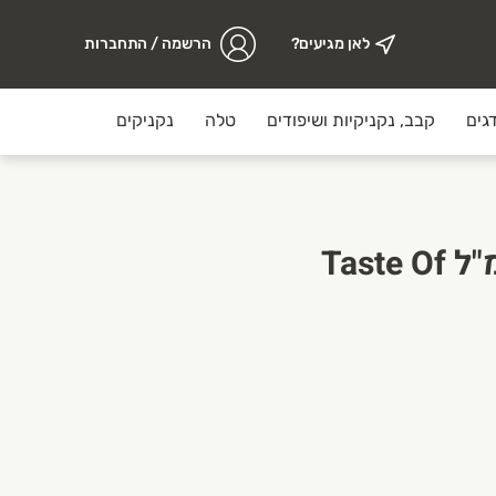
לאן מגיעים?
הרשמה / התחברות
גים
קבב, נקניקיות ושיפודים
טלה
נקניקים
מזווה
רוטב טריאקי 500 מ"ל Taste Of
ערך עליון וחשיבות גדולה לאיכות הבשר, אופן האריזה ותהליך ההכ