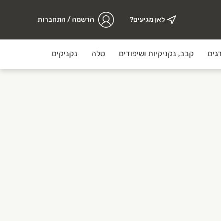
לאן מגיעים?
הרשמה / התחברות
גים
קבב, נקניקיות ושיפודים
טלה
נקניקים
מזווה
ערך עליון וחשיבות גדולה לאיכות הבשר, אופן האריזה ותהליך ההכ