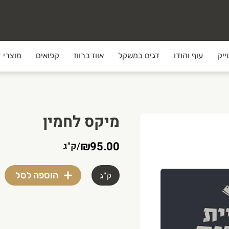
ייק
עוף והודו
דגים במשקל
אווז ברווז
קפואים
מוצרי ד
מיקס לחמין
₪95.00
/
ק"ג
הוספה לסל
ק"ג
וצרים האיכותיים ביותר והשירות הטוב ביותר עד הבית. אצלנו יש 