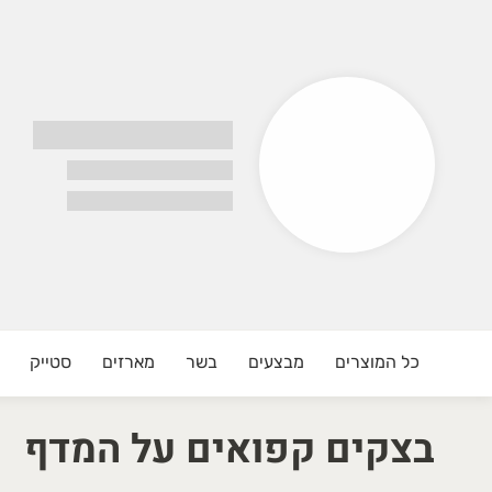
עדניית הקצבים , כשר רבנות בת-ים
יכות שמרגישים בכל ביס.
נחנו בוחרים עבורכם את הנתחים הטובים ביותר,
ומרים על טריות מוקפדת ומתחייבים לשירות אישי.
 קצבייה מקצועית | ❄️ קפואים | 🥫 מוצרי מדף
רוכים הבאים לחוויית קנייה אחר
כל המוצרים
מבצעים
בשר
מארזים
סטייק
צביית בוטיק בבת ים, אנו ״מעדניית הקצבים״ מביאים אליכם את המ
בצקים קפואים על המדף