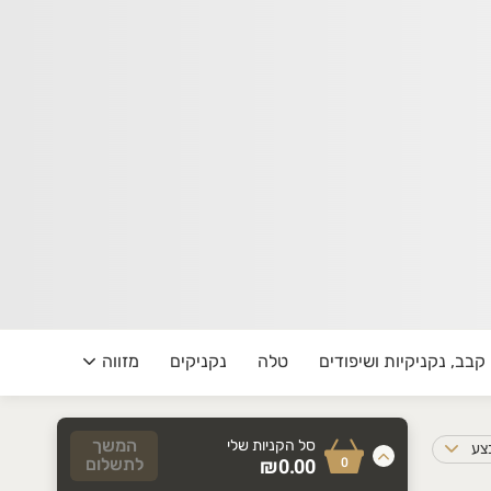
קבב, נקניקיות ושיפודים
טלה
נקניקים
מזווה
ירקות ק
ערך עליון וחשיבות גדולה לאיכות הבשר, אופן האריזה ותהליך ההכ
המשך
סל הקניות שלי
בצע
0
₪0.00
לתשלום